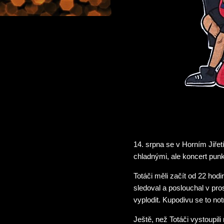
14. srpna se v Horním Jiřet
chladnými, ale koncert pun
Totáči měli začít od 22 hod
sledoval a poslouchal v pr
vyplodit. Kupodivu se to not
Ještě, než Totáči vystoupil