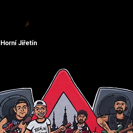
Přeskočit na hlavní obsah
 Horní Jiřetín