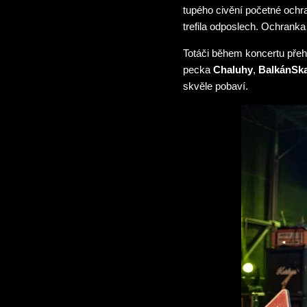
tupého civění početné ochr
trefila odposlech. Ochrank
Totáči během koncertu přeh
pecka
Chaluhy
,
BalkánSk
skvěle pobaví.