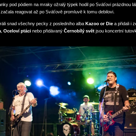
anky pod pódiem na mraky ožralý týpek hodil po Sváťovi prázdnou lá
a začala reagovat až po Sváťově promluvě k tomu debilovi.
ráli snad všechny pecky z posledního alba
Kazoo or Die
a přidali i 
a
,
Oceloví ptáci
nebo přidávaný
Černobílý svět
jsou koncertní tutov