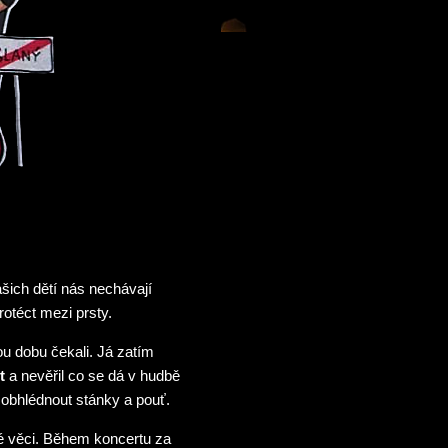
šich dětí nás nechávají
rotéct mezi prsty.
ou dobu čekali. Já zatím
t
a nevěřil co se dá v hudbě
o obhlédnout stánky a pouť.
né věci. Během koncertu za