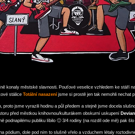
íně konaly městské slavnosti. Pouťové veselice vzhledem ke stáří na
kové stálice
Totální nasazení
jsme si prostě jen tak nemohli nechat p
in, proto jsme vyrazili hodinu a půl předem a stejně jsme docela slušn
ostoru před městkou knihovnou/kulturákem obskurní uskupení
Devian
ně podnapilému publiku líbilo 🙂 3/4 rodiny (na rozdíl ode mě) pak šl
i na pódium, dole pod ním to slušně vřelo a vzduchem létaly roztodiv