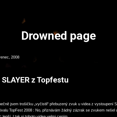
Přeskočit na hlavní obsah
Drowned page
venec, 2008
o SLAYER z Topfestu
ečně jsem trošičku „vyčistil“ přebuzený zvuk u videa z vystoupen
tivalu TopFest 2008 : No, přiznávám žádný zázrak se zvukem nešel u
 lepší. I tak si tohoto videa velmi cením.