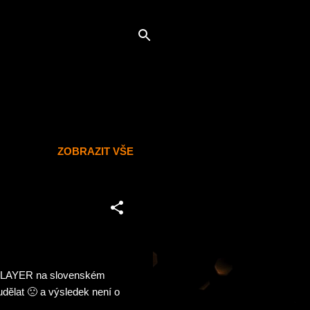
ZOBRAZIT VŠE
í SLAYER na slovenském
dělat 🙁 a výsledek není o