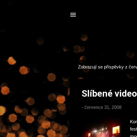
Zobrazují se příspěvky z čer
P
ř
í
Slíbené vide
s
p
-
července 31, 2008
ě
v
Kon
k
fes
y
moc