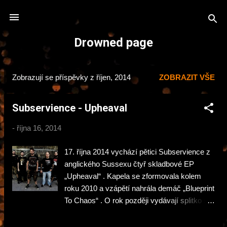
Přeskočit na hlavní obsah
Drowned page
Zobrazují se příspěvky z říjen, 2014
ZOBRAZIT VŠE
P
ř
Subservience - Upheaval
í
s
-
října 16, 2014
p
ě
17. října 2014 vychází pětici Subservience z
v
anglického Sussexu čtyř skladbové EP
k
„Upheaval“ . Kapela se zformovala kolem
roku 2010 a vzápětí nahrála demáč „Blueprint
y
To Chaos“ . O rok později vydávají splitko s
kapelou Sa-da-KO. V roce 2012 a 2013
přichází s dvěmi EPíčky „Dystopia“ a