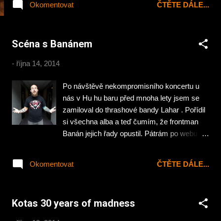
Okomentovat
ČTĚTE DÁLE...
„Ripped In Half“ . Na novinkovém albu
Subservience přináší svoji verzi klasického
death metalu s moderním outfitem. Musím
Scéna s Banánem
uznat, že se skladby parádně poslouchají.
Není to brutální super rychlá řezničina, ale
-
října 14, 2014
technicky parádně zvládnutý death metal
plný pěkných sól a rifů v poklidném tempu.
Po návštěvě nekompromisního koncertu u
A ten vokálek… Škoda jen, že má platňa jen
nás v Hu hu baru před mnoha lety jsem se
19 minut (vím je to jen EP). Určitě bych snesl
zamiloval do thrashové bandy Lahar . Pořídil
i více 😉 www.subservience.co.uk
si všechna alba a teď čumím, že frontman
www.facebook.com/subservience
Banán jejich řady opustil. Pátrám po webu
kam utekl a hle stopa vede do Rádia Wave ,
kde má svůj pořad Scéna s Banánem .
Okomentovat
ČTĚTE DÁLE...
Poslouchám v archívu poslední vysílání a
hned mám kupu tipů k nákupu výtečných alb
🙂 Čas vysílání: úterý 22:00; repríza neděle
Kotas 30 years of madness
03:00 | Délka pořadu: 120 minut Foto:
Standa Soukup