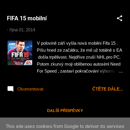
slova kytaristy Marka: „Postupně jsme se
propracovávali i k pomalým kapelám
FIFA 15 mobilní
extrémně metalového druhu. Pro mě osobně
jako pro kytaristu to byla prakticky neznámá
-
října 01, 2014
půda, do té doby jsem působil v podstatě v
čistě hardcorových a punkových kapelách –
V polovině září vyšla nová mobilní Fifa 15 .
ale o to víc jsem tenhle nápad uvítal, bylo to
Píšu hned ze začátku, že mě už totálně s EA
něco nového a neprozkoumaného. Skoro rok
došla trpělivost. Nejdříve zruší NHL pro PC.
nám trvalo, než jsme vůbec našli zvuk a
Potom zkurvý moji oblíbenou autosérii Need
posbírali nástroje a potřebnou aparaturu, se
For Speed , zastaví pokračování výborný
kterou jsme se poté s chutí vrhli na nebohé
válečný střílečky Medal Of Honor a teď
návštěvníky klubových akcí.“ Komentovaný
zmrší mobilní fotbálek. Už předchozí verze
profil kapely V RUKOU OSUDU najdete v
Okomentovat
ČTĚTE DÁLE...
se týkala tvoření super All Star Ultimate
60. čísle Pařátu, které vyjde 20. října.
teamu a nakupování kartiček s hráči a jinými
Převzato z webu Pařátu
fíčjůrkami. Vlastně hráč byl tlačen do
DALŠÍ PŘÍSPĚVKY
jednoduchého klubového manegementu.
Člověk aby si zahrál obyčejnou ligu, pohár,
This site uses cookies from Google to deliver its services
penalty za libovolný zahraniční tým musel