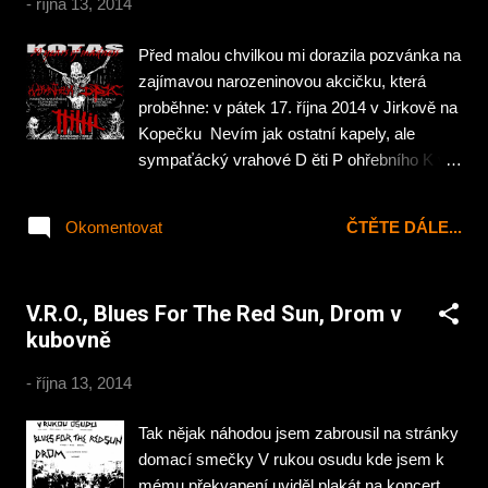
-
října 13, 2014
Před malou chvilkou mi dorazila pozvánka na
zajímavou narozeninovou akcičku, která
proběhne: v pátek 17. října 2014 v Jirkově na
Kopečku Nevím jak ostatní kapely, ale
sympaťácký vrahové D ěti P ohřebního K vítí
stojí za poslech… Vlastně kecám… ještě
jsem slyšel podpořanskou Karanthenu kdysi
Okomentovat
ČTĚTE DÁLE...
v Šakalu. To ještě u nich nedrtil čtyři struny
Mesmi (ex. Damned of Light)…
V.R.O., Blues For The Red Sun, Drom v
kubovně
-
října 13, 2014
Tak nějak náhodou jsem zabrousil na stránky
domací smečky V rukou osudu kde jsem k
mému překvapení uviděl plakát na koncert