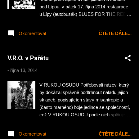
pod Lípou. v pátek 17. října 2014 restaurace
u Lípy (autobusák) BLUES FOR THE RED
SUN – sludge / doom hniloba – zkapete
zaživa ( Morava ) DROM – post hardcore-
Okomentovat
ČTĚTE DÁLE...
metal ( Liberec ) V RUKOU OSUDU – down-
tempo / funeral ( Sever ) Pomalu už na mě
jde snad podzimní deprese. Dlouho se tu v
V.R.O. v Pařátu
Chomutově nic neděje a pak v jednom dni
dvě akce 🙁 a to ještě navíc pořádám jako
-
října 13, 2014
každý měsíc setkání s kamarády u piva… a
teď satane raď kam se vrtnout.
V RUKOU OSUDU Potřebovali název, který
by dokázal správně podtrhnout náladu jejich
skladeb, popisujících stavy misantropie a
(často marného) boje jedince se společností,
což V RUKOU OSUDU podle nich splňuje, a
kapela vzešlá víceméně z hardcore scény
začala experimentovat s muzikou, se kterou
Okomentovat
ČTĚTE DÁLE...
zatím neměla příliš zkušeností, jak dokládají