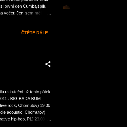
si první den Cumbajšpílu
 na večer. Jen jsem měl
 budu schopen vůbec někam
hána a díky manželčinýmu
ČTĚTE DÁLE...
ačas. Při cestě k
álních Kotel #26) a o pár
m při letmém pohledu do
u uskuteční už tento pátek
u 2011 : BIG BADA BUM
ative rock, Chomutov) 19.00
ndie acoustic, Chomutov)
tive hip-hop, PL) 23.00 –
15 MENIAK (ska – latino –