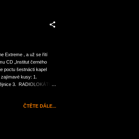
se na souboj s megabossem.
 Extreme , a už se řítí
ému CD „Institut černého
je poctu šestnácti kapel
 zajímavé kusy: 1.
dějnice 3. RADIOLOKÁTOR
Život a smrt 6.
G DARK – Vzpomínky na
ČTĚTE DÁLE...
 mor 11. VIRTUAL VOID –
t klinické smrti 14.