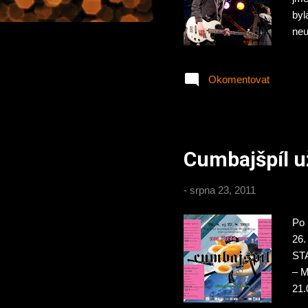
byl
neu
oba
doj
Okomentovat
poc
cen
chv
pro
Cumbajšpíl u
-
srpna 23, 2011
Po 
26.
STA
– M
21.
MID