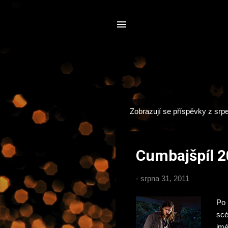
Zobrazují se příspěvky z srp
P
ř
í
Cumbajšpíl 
s
p
-
srpna 31, 2011
ě
v
Po 
k
scé
y
jmé