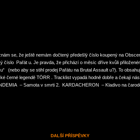
nakonec hra líbila. Začátek stylovej. Duke chčije do pisoárů a jde 
je to ten samej ze závě...
znám se, že ještě nemám dočtený předešlý číslo koupený na Obscene
ý číslo Pařát u. Je pravda, že přichází o měsíc dříve kvůli přiložen
u“ (nebo aby se stihl prodej Pařátu na Brutal Assault u?). To obsahu
ké černé legendě TÖRR . Tracklist vypadá hodně dobře a čekají nás
NDEMIA – Samota v smrti 2. KARDACHERON – Kladivo na čaro
Armageddon 4. MELANCHOLY PESSIMISM – Exorcist 5. INSANE – 
NYCHIDA – Posedlá 7. FLESHLESS – Kult ohně 8. EVERLASTIN
ot 9. DISSOLVING OF PRODIGY – Padlý chtíč 10. V.A.R. – Král
 12. IMPERIAL FOETICIDE – V podzemí 13. ET MORIEMUR – Institu
ASTATHOR – Právem silnějšíh...
DALŠÍ PŘÍSPĚVKY