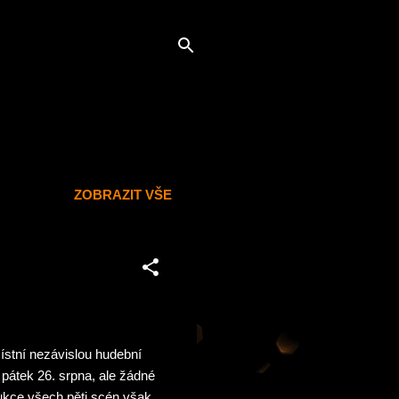
ZOBRAZIT VŠE
stní nezávislou hudební
 pátek 26. srpna, ale žádné
ukce všech pěti scén však