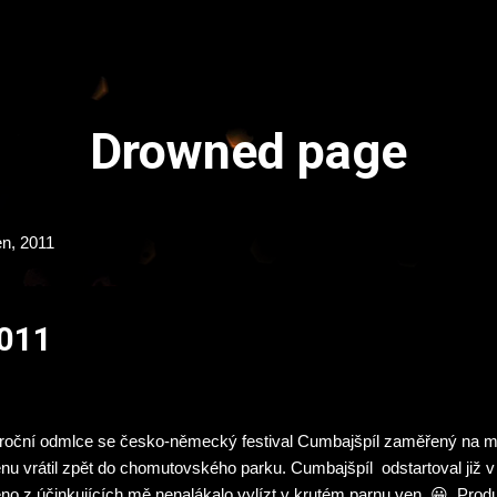
Přeskočit na hlavní obsah
Drowned page
en, 2011
2011
roční odmlce se česko-německý festival Cumbajšpíl zaměřený na mí
nu vrátil zpět do chomutovského parku. Cumbajšpíl odstartoval již v
no z účinkujících mě nenalákalo vylízt v krutém parnu ven 😀 Prod