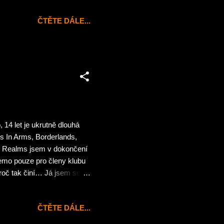
ČTĚTE DÁLE...
 14 let je ukrutně dlouhá
rs In Arms, Borderlands,
D Realms jsem v dokončení
emo pouze pro členy klubu
roč tak činí… Já jsem se
wl takovou bídu jsem
bylo pokračování Duka
ČTĚTE DÁLE...
e o kus dál něco otevřelo…
 radostí vytroubit, že se