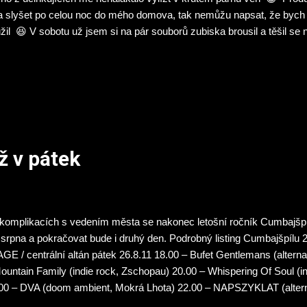
a slyšet po celou noc do mého domova, tak nemůžu napsat, že bych 
žil 😆 V sobotu už jsem si na pár souborů zubiska brousil a těšil se
vu, jestli vzhledem k rodinné oslavě a následnému opičnímu stavu
ít. Naštěstí jsem se úspěšně vyhýbal slivovicovému náletu mého tc
hopení pro mé kulturní vybití jsem do parku dorazil z oslavy pěkně n
trálnímu altánu jsem se letmo pozdravil s Beliarothem (vokál industri
il přihlížel už rozjetému setu kláštereckých Darja . Jméno Darja jse
gramu považoval za nějakou...
ž v pátek
komplikacích s vedením města se nakonec letošní ročník Cumbajšpíl
 srpna a pokračovat bude i druhý den. Podrobný listing Cumbajšpíl
GE / centrální altán pátek 26.8.11 18.00 – Bufet Gentlemans (altern
ountain Family (indie rock, Zschopau) 20.00 – Whispering Of Soul (i
00 – DVA (doom ambient, Mokrá Lhota) 22.00 – NAPSZYKLAT (alterna
I LIDI (electronica, Brno) afterparty v Kulisárně u divadla – start 0.