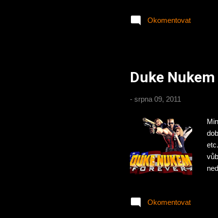
reg
Okomentovat
Duke Nukem 
-
srpna 09, 2011
Min
dob
etc
vůb
ned
dík
neč
Okomentovat
ozn
vůb