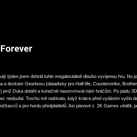
gae, Chemnitz)
Forever
ulý týden jsem dohrál tuhle megabrutálně dlouho vyvíjenou hru. No jo,
a a tleskám Gearboxu (datadisky pro Half-life, Counterstrike, Brothe
.) jenž Duka dotáhl a konečně naservíroval nám hráčům. Po pádu 3
ec nedoufal. Trochu mě naštvalo, když krátce před vydáním vyšlo d
očkavců a pro hordu předplatitelů. Asi pánové z 2K Games věděli, p
y Googlu k demu dostal a jen se sebezapřením jsem demo dohrál. T
ekal ani v tom nejhorším scénáři. Grafika vypadala jak z doby, kdy 
ámeno. Ale náplň dema obyčejnej shooter. Tam něco zmáčkni, aby s
ec jsem se netěšil. Teď když mám Duka odehranýho musím nakonec s