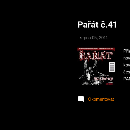
mi 
Jó 
Pařát č.41
-
srpna 05, 2011
Při
nov
kov
čes
PA
– 
PA
Okomentovat
živ
Žal
DEV