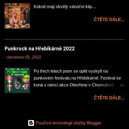
Kokoti mají skvělý vánoční klip…
ČTĚTE DÁLE...
Punkrock na Hřebíkárně 2022
-
července 05, 2022
Po třech letech jsem se opět vyskytl na
punkovém festivalu na Hřebíkárně. Festival se
koná v rámci akce Otevřeno v Chomutově
každý rok, jen osazení kapel je až na drobné
ČTĚTE DÁLE...
kosmetické změny stejný. Néééé, že bych proti
Znouzi a Totáčům něco měl, ale třeba Znouze tu
koncertuje nejméně dvakrát během roku, tak
proto z mé strany taková dlouhá pauza. Dorazil
Používá technologii služby Blogger
jsem na akci s menším zpožděním a přes