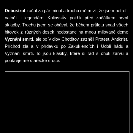
Debustrol
začal za pár minut a trochu mě mrzí, že jsem netrefil
natočit i legendární Kolinssův pokřik před začátkem první
skladby. Trochu jsem se obával, že během průletu snad všech
hitovek z různých desek nedostane na mnou milované demo
Vyznání smrti
, ale po Vidlov Chotětov zazněli Protest, Antikrist,
Příchod zla a v přídavku po Zakuklencích i Údolí hádu a
Vyznání smrti. To jsou klasiky, které si rád s chutí zařvu a
pookřeje mé stařecké srdce.