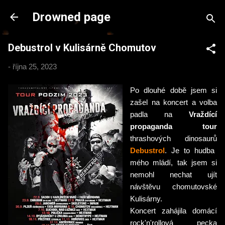
Přeskočit na hlavní obsah
Drowned page
Debustrol v Kulisárně Chomutov
-
října 25, 2023
Po dlouhé době jsem si
zašel na koncert a volba
padla na
Vraždící
propaganda tour
thrashových dinosaurů
Debustrol
. Je to hudba
mého mládí, tak jsem si
nemohl nechat ujít
návštěvu chomutovské
Kulisárny.
Koncert zahájila domácí
rock'n'rollová pecka