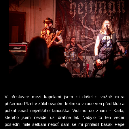
V přestávce mezi kapelami jsem si došel s vážně extra
příšernou Plzní v zálohovaném kelímku v ruce ven před klub a
potkal snad největšího fanouška Victims co znám - Karla,
kterého jsem neviděl už drahně let. Nebylo to ten večer
poslední milé setkání neboť sám se mi přihlásil basák Pepé