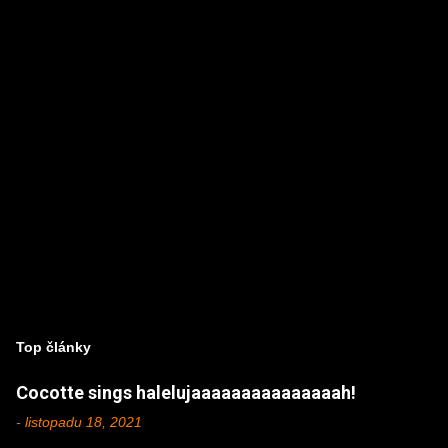
á
ř
e
Top články
Cocotte sings halelujaaaaaaaaaaaaaaah!
-
listopadu 18, 2021