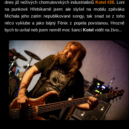
dnes již neživých chomutovských industrialistů
Kotel #26
. Loni
na punkové Hřebíkarně jsem ale slyšel na mobilu zpěváka
Michala jeho zatím nepublikované songy, tak snad se z toho
něco vyklube a jako bájný Fénix z popela povstanou. Hrozně
bych to uvítal neb jsem neměl moc šancí
Kotel
vidět na živo...