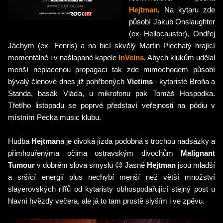
Hejtman
.
Na kytaru zde
působí Jakub Önslaughter
(ex- Hellocaustor), Ondřej
Jáchym (ex- Fenris) a na bicí skvělý Martin Plechatý hrající
momentálně i v našlapané kapele
InVeins
. Abych klukům udělal
menší neplacenou propagaci tak
zde mimochodem působí
bývalý členové dnes již pohřbených
Victims
- kytaristé Broňa a
Standa, basák Vláďa, u mikrofonu pak Tomáš Hospodka.
Třetího listopadu se poprvé představí veřejnosti na pódiu v
místním Pecka music klubu.
Hudba
Hejtman
a je divoká jízda podobná s trochou nadsázky a
přimhouřenýma očima ostravským divochům
Malignant
Tumour
v dobrém slova smyslu 😉 Jasně
Hejtman
jsou mladší
a sršící energií plus nechybí menší než větší množství
slayerovských riffů od kytaristy obhospodařující stejný post u
hlavní hvězdy večera, ale já to tam prostě slyším i ve zpěvu.