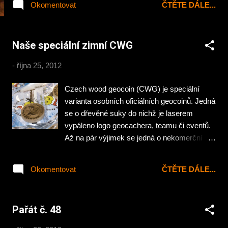
Okomentovat
ČTĚTE DÁLE...
death-metal Litvínov Cruel Face of Life grind
– Rakovník Warchild thrash-black –
Rakovník Onanizer grind-grind Aš/ Praha/
Naše speciální zimní CWG
Geel
-
října 25, 2012
Czech wood geocoin (CWG) je speciální
varianta osobních oficiálních geocoinů. Jedná
se o dřevěné suky do nichž je laserem
vypáleno logo geocachera, teamu či eventů.
Až na pár výjimek se jedná o nekomerční
netrackovatelná dřívka. Někteří kačeři je
sbírají pro radost, směnu v keších a jiní
Okomentovat
ČTĚTE DÁLE...
zoufalci pro výdělek. My jsme si v začátcích
po prvních úspěšně odlovených krabičkách
též nechali udělat svá dřevěná kolečka. Než
Pařát č. 48
jsme se pořádně zorientovali v paličských
firmách, kterých je jako hub po dešti,