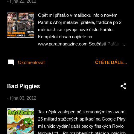
-
října 22, 2012
vyzkoušeli jsme tři výrobce a nakonec
zůstali u GeoGadget z Litoměřic. Ti nám
Opět mi přistálo v mailboxu info o novém
vytrhli trn z paty v létě, kdy jsem dva dny
Pařátu: Ahoj metaloví přátelé, tradičně po 2
před odjezdem na dovolenou zjistil, že nám
měsících se zjevuje nové číslo Pařátu.
zbývá jen pár koleček.
Kompletní obsah najdete na
www.paratmagazine.com Součástí Pařátu je
tentokrát nové album SCENERY . Pokud jste
si mysleli, že jejich předchozí nahrávky byly
Okomentovat
ČTĚTE DÁLE...
poslechově složité a těžko zařaditelné, tak to
jste ještě neslyšeli „Mental Confusion“ !
Uvnitř Pařátu také najdete vše o SCENERY,
Bad Piggies
o jejich dávné kapele SECTION BRAIN,
vydáte se po stopách „dommové bašty na
-
října 03, 2012
severní Moravě v 90. letech“, přiblížíme vím
porevoluční metalové nadšení v
Tak nějak zaslepen pětikorunovými oslavami
Československu. Startuje vyčerpávající
25 miliard stažených aplikací na Google Play
seriál o Asmodeus, pokračuje seriál o Brutal
mi uniklo vydání další pecky finských Rovio
Assaultu, HEAVING EARTH vás seznámí s
Mobile Ltd. Po rozlobených ptácích, ptácích