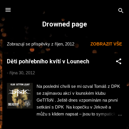
Přeskočit na hlavní obsah
Drowned page
Zobrazují se příspěvky z říjen, 2012
ZOBRAZIT VŠE
P
ř
Děti pohřebního kvítí v Lounech
í
s
-
října 30, 2012
p
ě
Na poslední chvíli se mi ozval Tomáš z DPK
v
se zajímavou akcí v lounském klubu
k
GeTIToN . Ještě dnes vzpomínám na první
setkání s DPK Na kopečku v Jirkově a
y
můžu s klidem napsat – jsou to sympatický
týpci 😀 sobota 3. 11. 2012 Louny, Klub
Getiton line-up: DPK (Děti pohřebního kvítí)