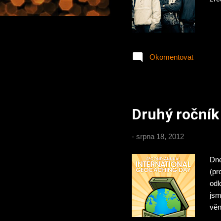
Okomentovat
Druhý ročník
-
srpna 18, 2012
Dne
(pr
odl
jsm
věn
„re