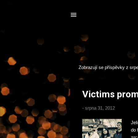
Zobrazují se příspěvky z srp
P
ř
í
Victims pro
s
p
-
srpna 31, 2012
ě
v
Jel
k
do 
y
zrc