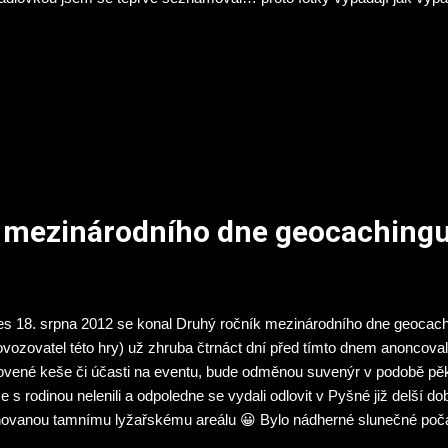
 mezinárodního dne geocaching
s 18. srpna 2012 se konal Druhý ročník mezinárodního dne geocac
ovozovatel této hry) už zhruba čtrnáct dní před tímto dnem anoncoval
ovené keše či účasti na eventu, bude odměnou suvenýr v podobě pěkn
e s rodinou nelenili a odpoledne se vydali odlovit v Pyšné již delší 
ovanou tamnímu lyžařskému areálu 😀 Bylo nádherné slunečné počasí
stíků“ a osmajlíkovali dalších pět ikonek 😆 v našem okolí. Člověk m