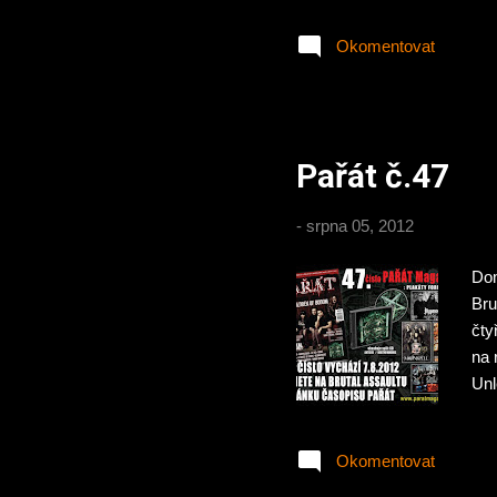
zap
Okomentovat
roz
Pařát č.47
-
srpna 05, 2012
Dom
Bru
čty
na 
Unl
Blo
Opi
Okomentovat
kte