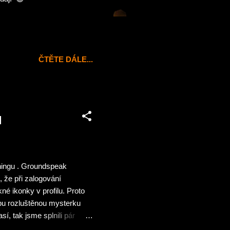
ČTĚTE DÁLE...
u
hingu . Groundspeak
, že při zalogování
é ikonky v profilu. Proto
dobu rozluštěnou mysterku
, tak jsme splnili pár
á hned lepší náladu a