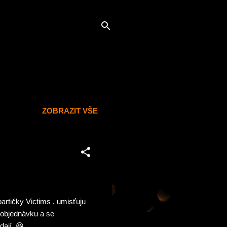
ZOBRAZIT VŠE
artičky Victims , umisťuju
a objednávku a se
dají 😆