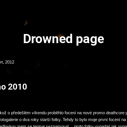
Přeskočit na hlavní obsah
Drowned page
en, 2012
mo 2010
ikož o předešlém víkendu proběhlo focení na nové promo deathcore p
fotogalerie o dva roky starší fotky. Tehdy to bylo moje první focení n
adlovkou jsem se teprve seznamoval… proto fotky vypadají jak vypa