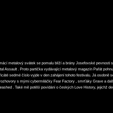
omene na stinné stránky této hry (a že jich je požehnaně hodně), o
epsaný článek. Dobrý lov…
ácí metalový svátek se pomalu blíží a brány Josefovské pevnosti se 
tal Assault . Proto partička vydávající metalový magazín Pařát pohnu
řicáté sedmé číslo vyjde v den zahájení tohoto festivalu. Já osobně 
rozhovory s mými cybermiláčky Fear Factory , smrťáky Grave a dalš
eashed . Také mě potěší povídání o českých Love History, jejichž de
oming Virgin Beauty“ jsem pořídil před mnoha lety při koncertě Ca
sovat celý obsah nebudu je k vidění na stránkách Pařátu zde . Za zm
rém je splitko kapel Antigod a Have The Munchies .