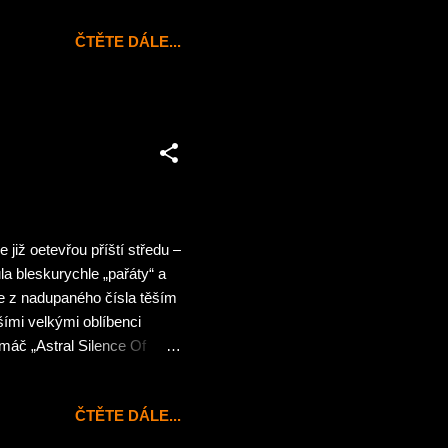
 kterých už mám dost dlouho
ČTĚTE DÁLE...
již oetevřou příští středu –
la bleskurychle „pařáty“ a
se z nadupaného čísla těším
ími velkými oblíbenci
máč „Astral Silence Of
rcass v pražské Pyramidě…
ínku stojí přiložené CD, na
ČTĚTE DÁLE...