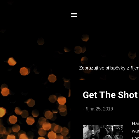
Zobrazují se příspěvky z říje
P
ř
í
Get The Shot
s
p
-
října 25, 2019
ě
v
Hai
k
wan
y
unp