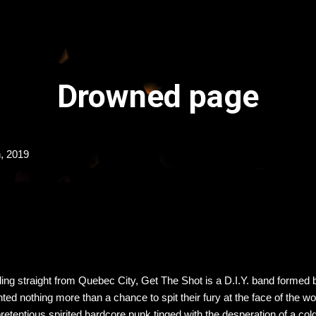
Přeskočit na hlavní obsah
Drowned page
n, 2019
ling straight from Quebec City, Get The Shot is a D.I.Y. band formed
ted nothing more than a chance to spit their fury at the face of the w
retentious spirited hardcore punk tinged with the desperation of a col