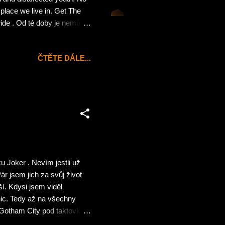
h place we live in. Get The
ide . Od té doby je nemůžu
ČTĚTE DÁLE...
u Joker . Nevím jestli už
r jsem jich za svůj život
ší. Kdysi jsem viděl
ic. Tedy až na všechny
 Gotham City pod taktovkou