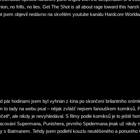
hion, no frills, no lies. Get The Shot is all about rage toward this hars
t jsem objevil nedávno na skvělém youtube kanálu Hardcore Worldw
lačit z hlavy…
d pár hodinami jsem byl vyhnán z kina po skončení brilantního snímk
m to tady na webu psal – nějak zvlášť nejsem fanouškem komiksů. Pá
ečetl“, ale nikdy je nevyhledával. S filmy podle komiksů je to ještě hor
acování Supermana, Punishera, prvního Spidermana jinak už nikdy n
my s Batmanem. Tehdy jsem podlehl kouzlu neutěšeného a ponurého
a Burtona nebo Christophera Nolana. Joker je ale jiný film. Naštěstí.