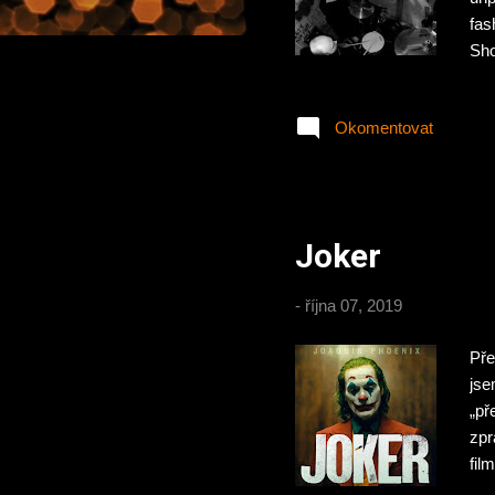
fas
Sho
vyt
Okomentovat
Joker
-
října 07, 2019
Pře
jse
„př
zpr
fil
Tim