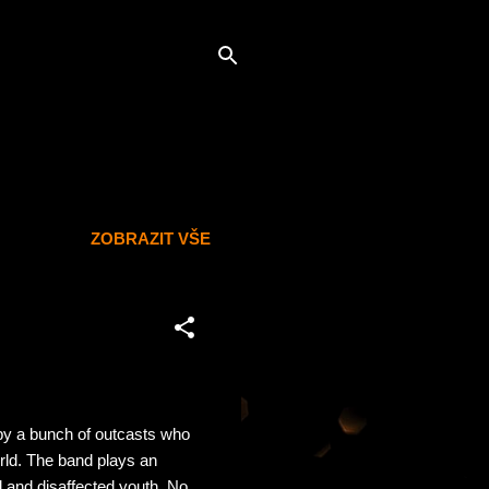
ZOBRAZIT VŠE
 by a bunch of outcasts who
orld. The band plays an
d and disaffected youth. No