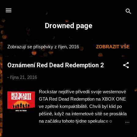
Přeskočit na hlavní obsah
Drowned page
Zobrazují se příspěvky z říjen, 2016
ZOBRAZIT VŠE
P
ř
Oznámení Red Dead Redemption 2
í
s
-
října 21, 2016
p
ě
Rockstar nejdříve přivedli svoje westernové
v
GTA Red Dead Redemption na XBOX ONE
k
ve zpětné kompaktibilitě. Chvíli byl klid po
pěšině, když na internetové sítě se prosákla
y
na začátku tohoto týdne spekulace o
chystaném pokračování. To po dvou dnech
potvrdil Rockstar svým oficiálním ohlášení a