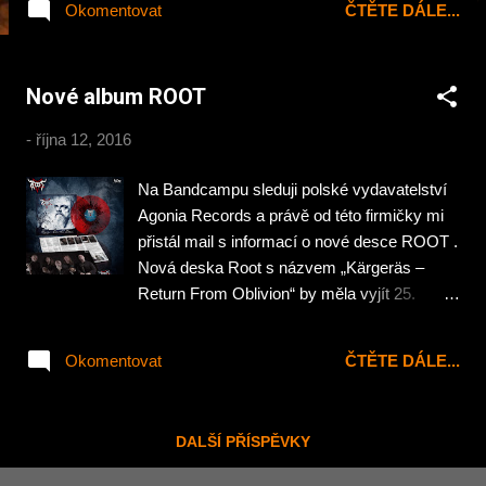
Okomentovat
ČTĚTE DÁLE...
včera se na svět dostal pěkný trailer. Vydání
bychom se pak měli dočkat na podzim roku
2017…
Nové album ROOT
-
října 12, 2016
Na Bandcampu sleduji polské vydavatelství
Agonia Records a právě od této firmičky mi
přistál mail s informací o nové desce ROOT .
Nová deska Root s názvem „Kärgeräs –
Return From Oblivion“ by měla vyjít 25.
listopadu v hodně zajímavých vydání.
Jednak ve formě parádního digipacku a
Okomentovat
ČTĚTE DÁLE...
druhak na různě barevných vinylech nebo v
bundlech s tričkama. Před pár dny vydala
smečka kolem Big Bosse i první ochutnávku
DALŠÍ PŘÍSPĚVKY
v podobě skladby „Life Of Demon“ . Tady je
však oficiální klip k skladbě „Black Iris“ :