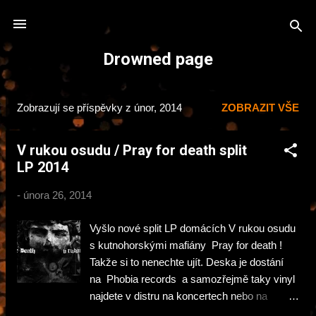
Přeskočit na hlavní obsah
Drowned page
Zobrazují se příspěvky z únor, 2014
ZOBRAZIT VŠE
P
ř
V rukou osudu / Pray for death split
í
LP 2014
s
p
-
února 26, 2014
ě
v
Vyšlo nové split LP domácích V rukou osudu
k
s kutnohorskými mafiány Pray for death !
Takže si to nenechte ujít. Deska je dostání
y
na Phobia records a samozřejmě taky vinyl
najdete v distru na koncertech nebo na
objednávku na vrukouosudu@email.cz .