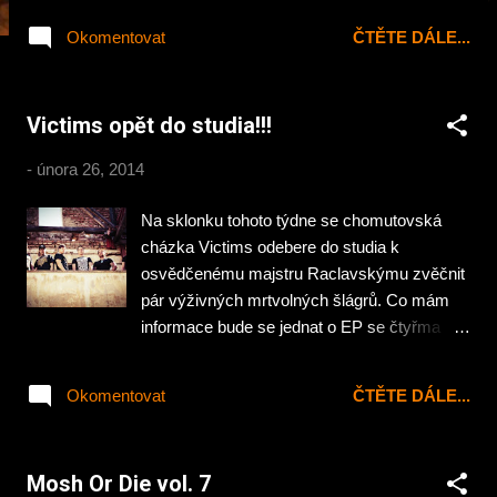
Okomentovat
ČTĚTE DÁLE...
Victims opět do studia!!!
-
února 26, 2014
Na sklonku tohoto týdne se chomutovská
cházka Victims odebere do studia k
osvědčenému majstru Raclavskýmu zvěčnit
pár výživných mrtvolných šlágrů. Co mám
informace bude se jednat o EP se čtyřma
novinkama plus singl „A Change Of The
Moral Climate“ .
Okomentovat
ČTĚTE DÁLE...
Mosh Or Die vol. 7