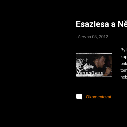
Esazlesa a N
-
června 08, 2012
Byl
kap
při
tom
neb
jse
zes
Okomentovat
tel
a v
se 
rep