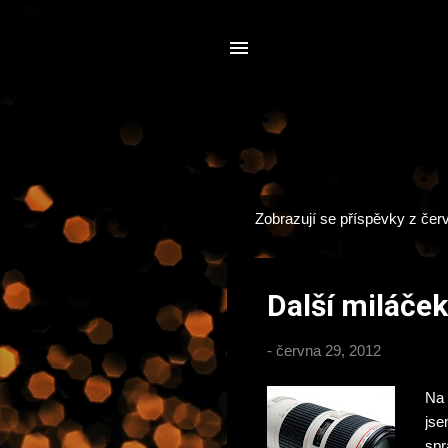
Zobrazují se příspěvky z čer
P
ř
í
Další miláče
s
p
-
června 29, 2012
ě
v
Na 
k
jse
y
spr