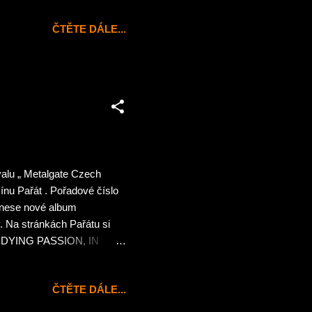
e moci posoudit na čtyřech
ČTĚTE DÁLE...
lovině 90. let minulého
RULENT SPERMCANAL.
 a výsledkem bylo v roce
valu „ Metalgate Czech
ínu Pařát . Pořadové číslo
řinese nové album
 Na stránkách Pařátu si
 DYING PASSION, IN
ST, TESTAMENT, V.A.R.
 tématu o distribuci hudby
ČTĚTE DÁLE...
Pařátu –