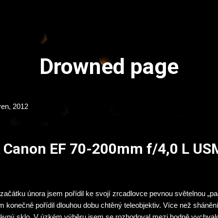
Přeskočit na hlavní obsah
Drowned page
ven, 2012
k Canon EF 70-200mm f/4,0 L US
začátku února jsem pořídil ke svojí zrcadlovce pevnou světelnou „pa
m konečně pořídil dlouhou dobu chtěný teleobjektiv. Více než shánění
ávný sklo. V úzkém výběru jsem se rozhodoval mezi hodně vychv