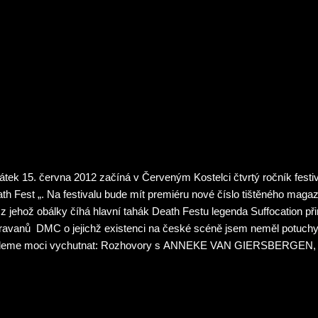
LL CROW. Jak jejich death/thrash obstojí v silné konkurenci, to budet
diových skladbách. Kořeny HAVE THE MUNCHIES lze nalézt už v po
letí, kdy tuzemskou grindcorovou scénu válcovala formace PU
jice Marunič / Kokeš se však později tomuto žánru začala vzdalovat
6 založení formace HAVE THE MUNCHIES. Název je totožný s...
átek 15. června 2012 začíná v Červeným Kostelci čtvrtý ročník festi
th Fest „. Na festivalu bude mít premiéru nové číslo tištěného magaz
 z jehož obálky číhá hlavní tahák Death Festu legenda Suffocation p
avanů DMC o jejichž existenci na české scéně jsem neměl potuchy.
deme moci vychutnat: Rozhovory s ANNEKE VAN GIERSBERGEN,
URNING, LUNATIC GODS, MARDUK, SKYFORGER, PARADISE LO
 dalšími kapelami. Dokončení historie Master’s Hammer, pokračování
itální cestou, atd. Kompletní seznam článků a recenzí na stránkách 
w.paratmagazine.com