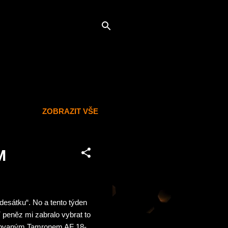
ZOBRAZIT VŠE
M
desátku“. No a tento týden
 peněz mi zabralo vybrat to
alovaným Tamronem AF 18-