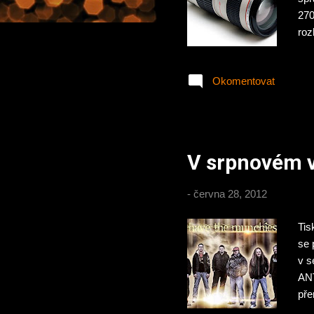
270
roz
nen
obj
Okomentovat
téh
výl
V srpnovém v
-
června 28, 2012
Tis
se 
v s
ANT
pře
hud