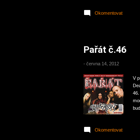
z I
Okomentovat
stu
sto
Dvo
200
Pařát č.46
-
června 14, 2012
V p
Dea
46.
mor
bu
MO
a s
Okomentovat
dig
ww