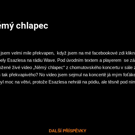
ěmý chlapec
 jsem velmi mile překvapen, když jsem na mé facebookové zdi klik
ely Esazlesa na rádiu Wave. Pod úvodním textem a playerem se z
ložené živé video „Němý chlapec“ z chomutovského koncertu v sále z
 tak překvapivého? No video jsem sejmul na koncertě já mým foťák
yl moc na větvi, protože Esazlesa nehráli na pódiu, ale těsně pod ní
m měl pevnou „padesátku“ tudíž nebylo příliš volného prostoru a svě
větlení scény a ponechání výborné atmosféry jsem použil na celé vide
evize“. Po vyslechnutí skoro hodinového rozhovoru jsem mrknul na i
 sekci video opět mé video 🙂 Premiérově „Němý chlapec“ i na mém
mimo jiné dozvěděl, že kapela mezi sebe přibrala třetího kytaristu. J
ortáž z podzimního turné po Ukrajině...
DALŠÍ PŘÍSPĚVKY