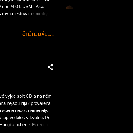
mm f/4,0 L USM . A co
zrovna testovací snímky
otky pořízené tímto
abilizace obrazu, ale v
ČTĚTE DÁLE...
 zatěžkávací zkoušce při
kat vypadali parádně 😆
vé vyjde split CD a na něm
na nejsou nijak provařená,
na scéně něco znamenaly.
 teprve letos v květnu. Po
adgi a bubeník Ferenc dali
vu doplnil bývalý zpěvák