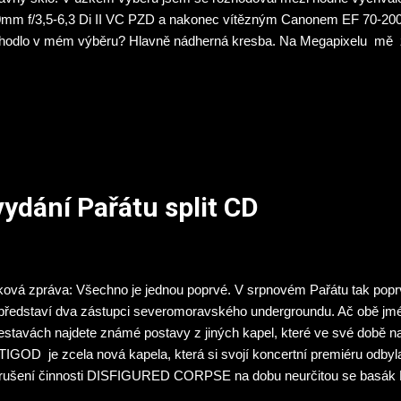
mm f/3,5-6,3 Di II VC PZD a nakonec vítězným Canonem EF 70-200
hodlo v mém výběru? Hlavně nádherná kresba. Na Megapixelu mě 
adchly, ale galerie skvělého jihlavského fotografa Petra Pechače a f
ektivem mě popostrčili. Trochu mě mrzí horší světelnost a absence st
le cenové kategorii je to parádní sklo. Přes víkend objektiv vystavím
etě do Kadaně, ale už první fotky které jsem zkoušel narychlo nacva
ydání Pařátu split CD
ková zpráva: Všechno je jednou poprvé. V srpnovém Pařátu tak popr
představí dva zástupci severomoravského undergroundu. Ač obě jmé
estavách najdete známé postavy z jiných kapel, které ve své době 
IGOD je zcela nová kapela, která si svojí koncertní premiéru odbyla
rušení činnosti DISFIGURED CORPSE na dobu neurčitou se basák H
ebně dohromady s kytarovou sekcí havířovské EUTHANASIE a sesta