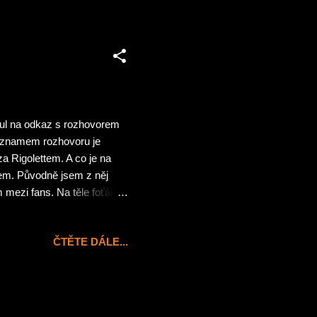
nul na odkaz s rozhovorem
áznamem rozhovoru je
a Rigolettem. A co je na
em. Původně jsem z něj
m mezi fans. Na těle foťáku
tla jakbysmet 🙂 Pro
o efektový filtr „staré
ČTĚTE DÁLE...
nternetové stránky Esazlesa
 blogu: Z rozhovoru jsem
ó a na Metalopolisu vychází