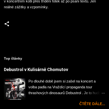
v koncertním kotli přes třídění fotek až po psaní textů. Jen
reálné zážitky a vzpomínky.
Top články
Debustrol v Kulisárně Chomutov
Po dlouhé době jsem si zašel na koncert a
volba padla na Vraždící propaganda tour
thrashových dinosaurů Debustrol . Je to hudba
mého mládí, tak jsem si nemohl nechat ujít
ČTĚTE DÁLE...
návštěvu chomutovské Kulisárny. Koncert