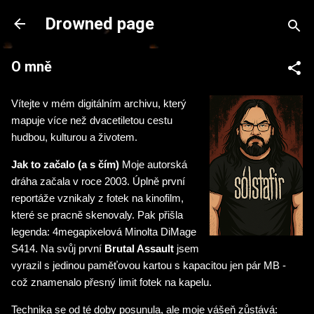
Přeskočit na hlavní obsah
Drowned page
O mně
Vítejte v mém digitálním archivu, který
mapuje více než dvacetiletou cestu
hudbou, kulturou a životem.
Jak to začalo (a s čím)
Moje autorská
dráha začala v roce 2003. Úplně první
reportáže vznikaly z fotek na kinofilm,
které se pracně skenovaly. Pak přišla
legenda: 4megapixelová Minolta DiMage
S414. Na svůj první
Brutal Assault
jsem
vyrazil s jedinou paměťovou kartou s kapacitou jen pár MB -
což znamenalo přesný limit fotek na kapelu.
Technika se od té doby posunula, ale moje vášeň zůstává: