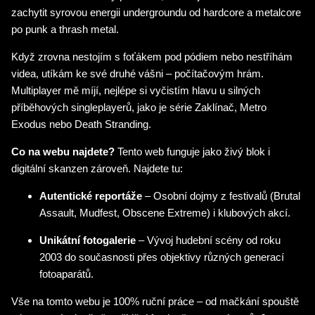
zachytit syrovou energii undergroundu od hardcore a metalcore
po punk a thrash metal.
Když zrovna nestojím s foťákem pod pódiem nebo nestříhám
videa, utíkám ke své druhé vášni – počítačovým hrám.
Multiplayer mě míjí, nejlépe si vyčistím hlavu u silných
příběhových singleplayerů, jako je série Zaklínač, Metro
Exodus nebo Death Stranding.
Co na webu najdete?
Tento web funguje jako živý blok i
digitální skanzen zároveň. Najdete tu:
Autentické reportáže
– Osobní dojmy z festivalů (Brutal
Assault, Mudfest, Obscene Extreme) i klubových akcí.
Unikátní fotogalerie
– Vývoj hudební scény od roku
2003 do současnosti přes objektivy různých generací
fotoaparátů.
Vše na tomto webu je 100% ruční práce – od mačkání spouště