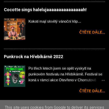
zahájila domácí rock'n'rollová pecka Hejtman .
Na kytaru zde působí Jakub Önslaughter (ex-
Cocotte sings halelujaaaaaaaaaaaaaaah!
Hellocaustor), Ondřej Jáchym (ex- Fenris) a na
bicí skvělý Martin Plechatý hrající momentálně i
Kokoti mají skvělý vánoční klip…
v našlapané kapele InVeins . Abych klukům
udělal menší neplacenou propagaci tak
ČTĚTE DÁLE...
zde mimochodem působí bývalý členové dnes
již pohřbených Victims - kytaristé Broňa a
Standa, basák Vláďa, u mikrofonu pak Tomáš
Hospodka. Třetího listopadu se poprvé
Punkrock na Hřebíkárně 2022
představí veřejnosti na pódiu v místním Pecka
music klubu. Hudba Hejtman a je divoká jízda
Po třech letech jsem se opět vyskytl na
podobná s trochou nadsázky a přimhouřenýma
punkovém festivalu na Hřebíkárně. Festival se
očima ostravským divochům Malignant Tumour
koná v rámci akce Otevřeno v Chomutově
v dobrém slova smyslu 😉 Jasně Hejtman jsou
každý rok, jen osazení kapel je až na drobné
mladší a sršící energií plus nechybí menší než
ČTĚTE DÁLE...
kosmetické změny stejný. Néééé, že bych proti
větší množství slayerovských riffů od kytaristy
Znouzi a Totáčům něco měl, ale třeba Znouze tu
obhospo...
koncertuje nejméně dvakrát během roku, tak
This site uses cookies from Google to deliver its services