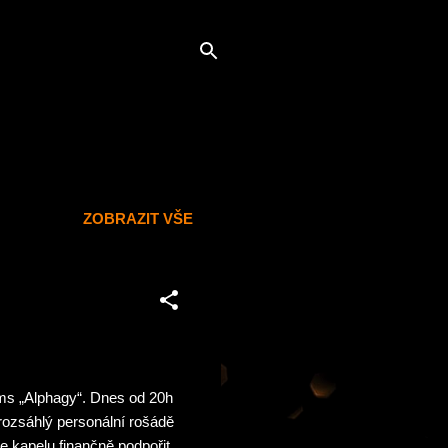
ZOBRAZIT VŠE
ims „Alphagy“. Dnes od 20h
 rozsáhlý personální rošádě
 kapelu finančně podpořit