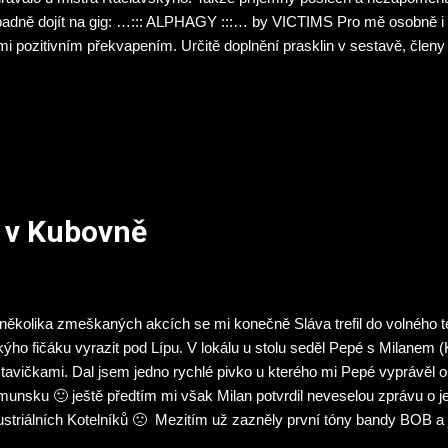
padně dojít na gig: …::: ALPHAGY :::… by VICTIMS Pro mě osobně i
mi pozitivním překvapením. Určitě doplnění prasklin v sestavě, člen
 hudbě Victims prospělo. Chtěl bych to samé napsat i o bubenické se
radil naklikaný bicí sampler jenž místama brutálně tahá za uši. Jina
vého slova. V ten samý čas vydání vyvrhli na svět novinku i spřízně
ná a na zvuk bohatší „Alphagy“ však válcuje ruskou nudnou placku s
thcore scénu podrobně nesleduji, lepší kapelu ze srdce evropy než
íbený song: Way of Life...
a v Kubovně
několika zmeškaných akcích se mi konečně Sláva trefil do volného t
kýho fičáku vyrazit pod Lípu. V lokálu u stolu seděl Pepé s Milanem (
tavičkami. Dal jsem jedno rychlé pivko u kterého mi Pepé vyprávěl o
unsku 🙂 ještě předtím mi však Milan potvrdil neveselou zprávu o j
ustriálních Kotelníků 🙁 Mezitím už zazněly první tóny bandy BOB a j
ro výše. Ti se s ničím nemazali a nasázeli svůj thrashový set s přím