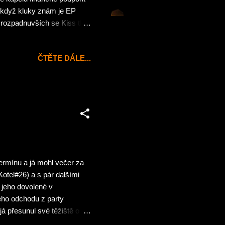
 když kluky znám je EP
y rozpadnuvších se Kiss the
sli, ale na EP Pinkyho
k o EPku nemohu říci
ČTĚTE DÁLE...
ní rusové My Autumn .
ilou buldozeru. Ač
 Victims neznám. Můj
ermínu a já mohl večer za
Kotel#26) a s pár dalšími
 jeho dovolené v
eho odchodu z party
á přesunul své těžiště o
ěsí hardcoru ukrutnou