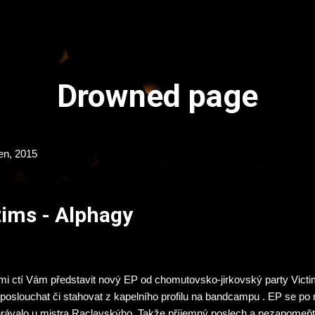
Přeskočit na hlavní obsah
Drowned page
en, 2015
tims - Alphagy
mi ctí Vám představit nový EP od chomutovsko-jirkovský party Vict
 poslouchat či stahovat z kapelního profilu na bandcampu . EP se po
rávalo u mistra Raclavskýho. Takže příjemný poslech a nezapomeňte