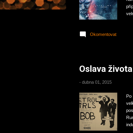
pří
vel
Sun
nah
Okomentovat
kři
Hut
dea
obl
Oslava život
-
dubna 01, 2015
Po 
vel
pos
Rum
ind
pat