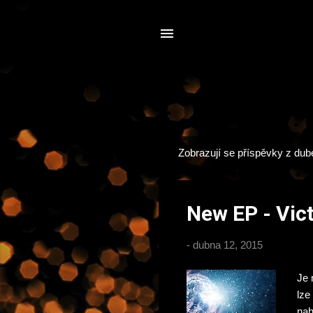
Zobrazují se příspěvky z dub
P
ř
í
New EP - Vic
s
p
-
dubna 12, 2015
ě
v
Je 
k
lze
y
nah