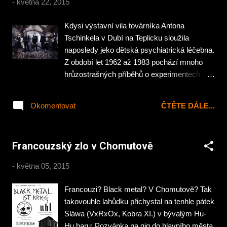
-
května 22, 2015
Kdysi výstavní vila továrníka Antona
Tschinkela v Dubí na Teplicku sloužila
naposledy jeko dětská psychiatrická léčebna.
Z období let 1962 až 1983 pochází mnoho
hrůzostrašných příběhů o experimentech s
LSD, bitím nebo elektrošocích prováděné na
dětských pacientech. V roce 1983 pak ústav
Okomentovat
ČTĚTE DÁLE...
opouštějí pacienti i personál a od této doby
vila chátrá čehož využívají urbexeři či
domácí partička Victims pro natočení klipu
Francouzský zlo v Chomutově
ke skladbě Alpha Energy z novinkového EP
„Alphagy“ .
-
května 05, 2015
Francouzi? Black metal? V Chomutově? Tak
takovouhle lahůdku přichystal na tenhle pátek
Sláwa (VxRxOx, Kobra XI.) v bývalým Hu-
Hu baru: Pozvánka na gig do hlavního města