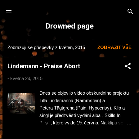
Přeskočit na hlavní obsah
Drowned page
Zobrazují se příspěvky z květen, 2015
ZOBRAZIT VŠE
P
ř
Lindemann - Praise Abort
í
s
-
května 29, 2015
p
ě
Dnes se objevilo video obskurdního projektu
v
Tilla Lindemanna (Rammstein) a
k
Petera Tägtgrena (Pain, Hypocrisy). Klip a
singl je předzvěstí vydání alba „ Skills In
y
Pills“ , které vyjde 19. června. Na klipu se
podílel srbsko-německý režisér Zoran Bihac
jenž se podílí i na klipech Rammstein. To co