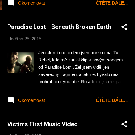
Okomentovat
ČTĚTE DÁLE...
se odehrává v klipu popisovat nebudu to se
musí vidět 😆 www.skillsinpills.com
Paradise Lost - Beneath Broken Earth
-
května 25, 2015
Jentak mimochodem jsem mrknul na TV
Rebel, kde mě zaujal klip s novým songem
od Paradise Lost . Žel jsem viděl jen
závěrečný fragment a tak nezbývalo než
prohrábnout youtube. No a to co jsem spatřil
a hlavně slyšel mi vyrazilo málem dech… Jó
něco málo se proslýchalo, že PL se s novou
Okomentovat
ČTĚTE DÁLE...
deskou „The Plague Within“ vrátí ke
kořenům, ale tohle? Těším se na 29. května
kdy placka vyjde.
Victims First Music Video