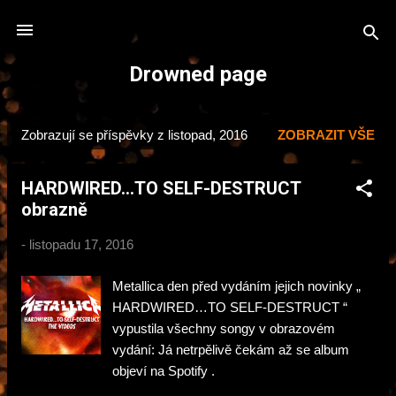
Přeskočit na hlavní obsah
Drowned page
Zobrazují se příspěvky z listopad, 2016
ZOBRAZIT VŠE
P
ř
HARDWIRED...TO SELF-DESTRUCT
í
obrazně
s
p
-
listopadu 17, 2016
ě
v
Metallica den před vydáním jejich novinky „
k
HARDWIRED…TO SELF-DESTRUCT “
vypustila všechny songy v obrazovém
y
vydání: Já netrpělivě čekám až se album
objeví na Spotify .