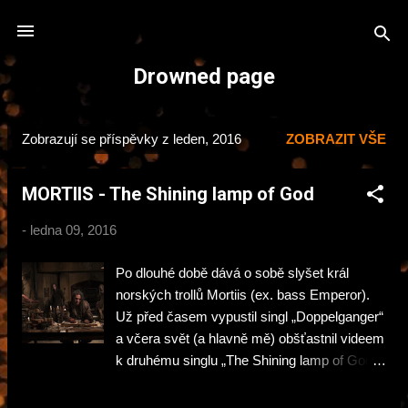
Přeskočit na hlavní obsah
Drowned page
Zobrazují se příspěvky z leden, 2016
ZOBRAZIT VŠE
P
ř
MORTIIS - The Shining lamp of God
í
s
-
ledna 09, 2016
p
ě
Po dlouhé době dává o sobě slyšet král
v
norských trollů Mortiis (ex. bass Emperor).
k
Už před časem vypustil singl „Doppelganger“
a včera svět (a hlavně mě) obšťastnil videem
y
k druhému singlu „The Shining lamp of God“ .
Všechna tato Mortiisova aktivita je předzvěst
přicházející nové fošny „The Great Deceiver“