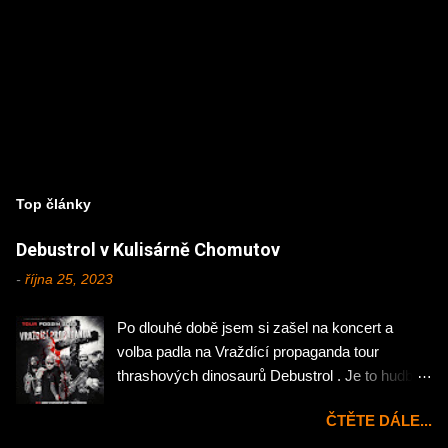
Top články
Debustrol v Kulisárně Chomutov
-
října 25, 2023
Po dlouhé době jsem si zašel na koncert a
volba padla na Vraždící propaganda tour
thrashových dinosaurů Debustrol . Je to hudba
mého mládí, tak jsem si nemohl nechat ujít
ČTĚTE DÁLE...
návštěvu chomutovské Kulisárny. Koncert
zahájila domácí rock'n'rollová pecka Hejtman .