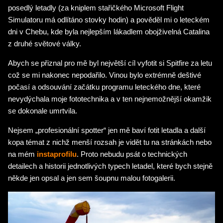
posedlý letadly (za kniplem stařičkého Microsoft Flight
Simulatoru má odlítáno stovky hodin) a pověděl mi o leteckém
dni v Chebu, kde byla nejlepším lákadlem obojživelná Catalina
z druhé světové války.
Abych se přiznal pro mě byl největší cíl vyfotit si Spitfire za letu
což se mi nakonec nepodařilo. Vinou bylo extrémně deštivé
počasí a odsouvání začátku programu leteckého dne, které
nevydýchala moje fototechnika a v ten nejnemožnější okamžik
se dokonale umrtvila.
Nejsem „profesionální spotter“ jen mě baví fotit letadla a další
kopa témat z nichž menší rozsah je vidět tu na stránkách nebo
na mém
instaprofilu
. Proto nebudu psát o technických
detailech a historii jednotlivých typech letadel, které bych stejně
někde jen opsal a jen sem šoupnu malou fotogalerii.