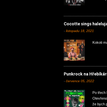
Önslaught
momentál
zde mimo
Vláďa, u 
Cocotte sings halelu
místním 
-
listopadu 18, 2021
přimhouř
Hejtman j
Kokoti m
kytaristy
Punkrock na Hřebíkár
-
července 05, 2022
Po třech 
Otevřeno
že bych 