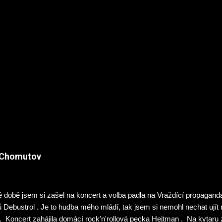
ě Chomutov
 době jsem si zašel na koncert a volba padla na Vraždící propagand
ů Debustrol . Je to hudba mého mládí, tak jsem si nemohl nechat uj
. Koncert zahájila domácí rock'n'rollová pecka Hejtman . Na kytaru