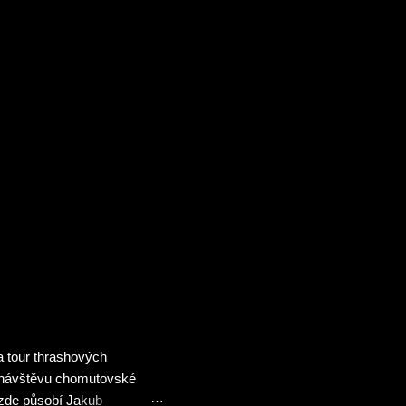
a tour thrashových
ít návštěvu chomutovské
 zde působí Jakub