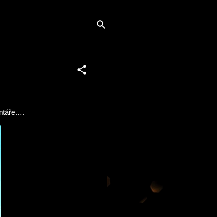
entáře….