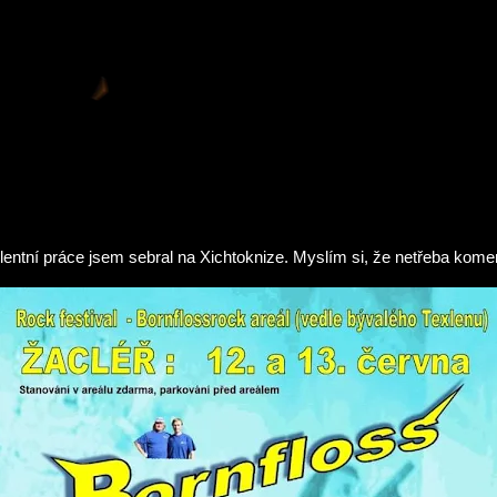
Přeskočit na hlavní obsah
lentní práce jsem sebral na Xichtoknize. Myslím si, že netřeba kom