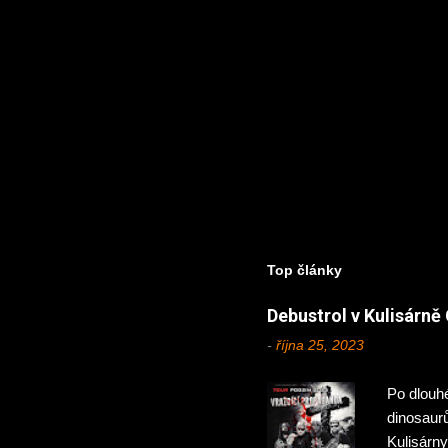
Top články
Debustrol v Kulisárn
-
října 25, 2023
Po dlouhé
dinosaur
Kulisárny