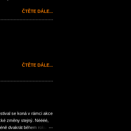
artin Plechatý hrající
ČTĚTE DÁLE...
cenou propagaci tak
sté Broňa a Standa, basák
í veřejnosti na pódiu v
chou nadsázky a
va smyslu 😉 Jasně
layerovských riffů od
ČTĚTE DÁLE...
stival se koná v rámci akce
cké změny stejný. Néééé,
jméně dvakrát během roku,