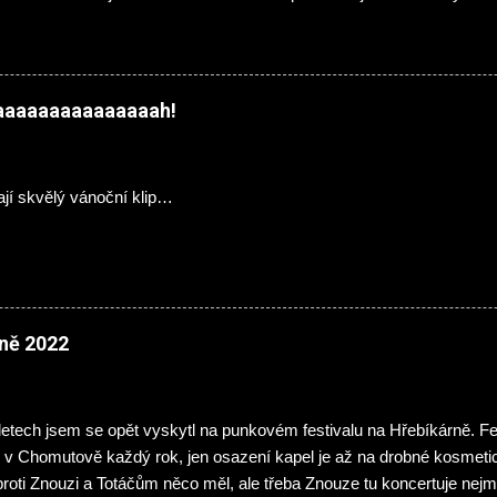
er (ex- Hellocaustor), Ondřej Jáchym (ex- Fenris) a na bicí skvělý M
ně i v našlapané kapele InVeins . Abych klukům udělal menší nepla
chodem působí bývalý členové dnes již pohřbených Victims - kytari
mikrofonu pak Tomáš Hospodka. Třetího listopadu se poprvé představ
jaaaaaaaaaaaaaaah!
Pecka music klubu. Hudba Hejtman a je divoká jízda podobná s tro
enýma očima ostravským divochům Malignant Tumour v dobrém slo
sou mladší a sršící energií plus nechybí menší než větší množství s
ají skvělý vánoční klip…
 obhospo...
ně 2022
letech jsem se opět vyskytl na punkovém festivalu na Hřebíkárně. Fe
 v Chomutově každý rok, jen osazení kapel je až na drobné kosmeti
proti Znouzi a Totáčům něco měl, ale třeba Znouze tu koncertuje ne