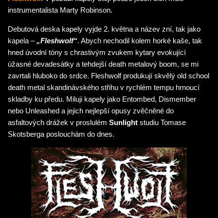
instrumentalista Marty Robinson.
Debutová deska kapely vyjde 2. května a název zní, tak jako
kapela –
„Fleshwolf“
. Abych nechodil kolem horké kaše, tak
hned úvodní tóny s chrastivým zvukem kytary evokující
úžasné devadesátky a tehdejší death metalový boom, se mi
zavrtali hluboko do srdce. Fleshwolf produkují skvělý old school
death metal skandinávského střihu v rychlém tempu hrnoucí
skladby ku předu. Miluji kapely jako Entombed, Dismember
nebo Unleashed a jejich nejlepší opusy zvěčněné do
asfaltových drážek v proslulém
Sunlight
studiu Tomase
Skotsberga poslouchám do dnes.