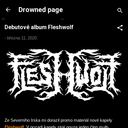
Přeskočit na hlavní obsah
Drowned page
Debutové album Fleshwolf
-
března 11, 2020
Ze Severního Irska mi dorazil promo materiál nové kapely
Fleshwolf
. V pozadí kapely stojí pouze jeden člen multi-