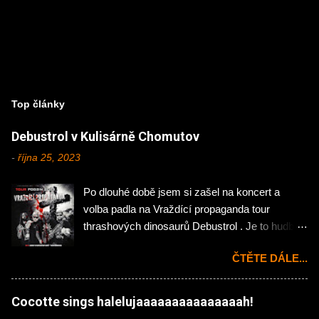
Top články
Debustrol v Kulisárně Chomutov
-
října 25, 2023
Po dlouhé době jsem si zašel na koncert a
volba padla na Vraždící propaganda tour
thrashových dinosaurů Debustrol . Je to hudba
mého mládí, tak jsem si nemohl nechat ujít
ČTĚTE DÁLE...
návštěvu chomutovské Kulisárny. Koncert
zahájila domácí rock'n'rollová pecka Hejtman .
Na kytaru zde působí Jakub Önslaughter (ex-
Cocotte sings halelujaaaaaaaaaaaaaaah!
Hellocaustor), Ondřej Jáchym (ex- Fenris) a na