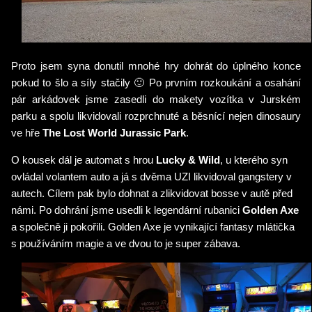
Proto jsem syna donutil mnohé hry dohrát do úplného konce
pokud to šlo a síly stačily 🙂 Po prvním rozkoukání a osahání
pár arkádovek jsme zasedli do makety vozítka v Jurském
parku a spolu likvidovali rozprchnuté a běsnící nejen dinosaury
ve hře
The Lost World Jurassic Park
.
O kousek dál je automat s hrou
Lucky & Wild
, u kterého syn
ovládal volantem auto a já s dvěma UZI likvidoval gangstery v
autech. Cílem pak bylo dohnat a zlikvidovat bosse v autě před
námi. Po dohrání jsme usedli k legendární rubanici
Golden Axe
a společně ji pokořili. Golden Axe je vynikající fantasy mlátička
s používáním magie a ve dvou to je super zábava.