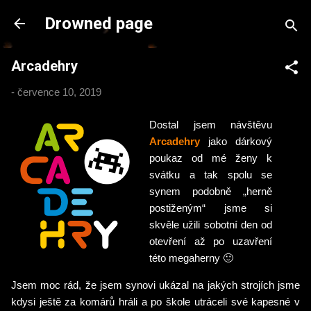
Přeskočit na hlavní obsah
Drowned page
Arcadehry
-
července 10, 2019
Dostal jsem návštěvu
Arcadehry
jako dárkový
poukaz od mé ženy k
svátku a tak spolu se
synem podobně „herně
postiženým“ jsme si
skvěle užili sobotní den od
otevření až po uzavření
této megaherny 🙂
Jsem moc rád, že jsem synovi ukázal na jakých strojích jsme
kdysi ještě za komárů hráli a po škole utráceli své kapesné v