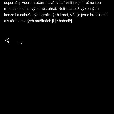
doporučuji všem hráčům navštívit ať vidí jak je možné i po
mnoha letech si výborně zahrát. Netřeba totiž výkonných
konzolí a nabušených grafických karet, vše je jen o hratelnosti
a v těchto starých mašinách jí je habaděj.
Hry
K
o
m
e
n
t
á
ř
e