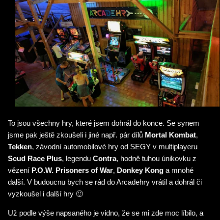
To jsou všechny hry, které jsem dohrál do konce. Se synem
jsme pak ještě zkoušeli i jiné např. pár dílů
Mortal Kombat
,
Tekken
, závodní automobilové hry od SEGY v multiplayeru
Scud Race Plus
, legendu
Contra
, hodně tuhou únikovku z
vězení
P.O.W. Prisoners of War
,
Donkey Kong
a mnohé
další. V budoucnu bych se rád do Arcadehry vrátil a dohrál či
vyzkoušel i další hry 🙂
Už podle výše napsaného je vidno, že se mi zde moc líbilo, a