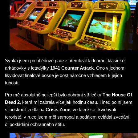
Synka jsem po obědové pauze přemluvil k dohrání klasické
arkádovky s letadýlky
1941 Counter Attack
. Ono v jednom
likvidovat finálové bosse je dost náročné vzhledem k jejich
tuhosti.
Pro mě absolutně nejlepší bylo dohrání střílečky
The House Of
Dead 2
, která mi zabrala více jak hodinu času. Hned po ní jsem
si odskočil vedle na
Crisis Zone
, ve které se likvidovali
teroristé, v ruce jsem měl samopal a pedálem ovládal zvedání
či pokládání ochranného štítu.