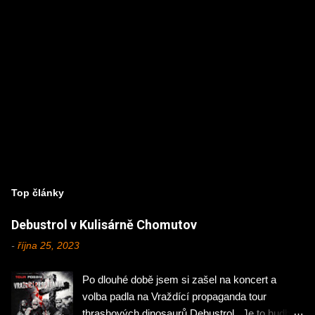
Top články
Debustrol v Kulisárně Chomutov
-
října 25, 2023
Po dlouhé době jsem si zašel na koncert a
volba padla na Vraždící propaganda tour
thrashových dinosaurů Debustrol . Je to hudba