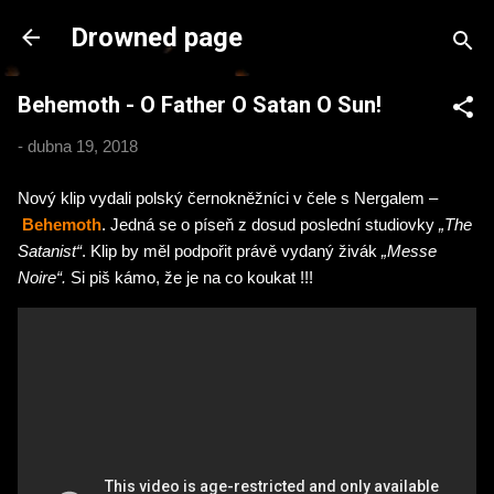
Přeskočit na hlavní obsah
Drowned page
Behemoth - O Father O Satan O Sun!
-
dubna 19, 2018
Nový klip vydali polský černokněžníci v čele s Nergalem –
Behemoth
. Jedná se o píseň z dosud poslední studiovky
„The
Satanist“
. Klip by měl podpořit právě vydaný živák
„Messe
Noire“.
Si piš kámo, že je na co koukat !!!