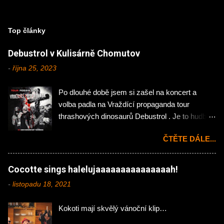
Top články
Debustrol v Kulisárně Chomutov
-
října 25, 2023
Po dlouhé době jsem si zašel na koncert a
volba padla na Vraždící propaganda tour
thrashových dinosaurů Debustrol . Je to hudba
mého mládí, tak jsem si nemohl nechat ujít
ČTĚTE DÁLE...
návštěvu chomutovské Kulisárny. Koncert
zahájila domácí rock'n'rollová pecka Hejtman .
Na kytaru zde působí Jakub Önslaughter (ex-
Cocotte sings halelujaaaaaaaaaaaaaaah!
Hellocaustor), Ondřej Jáchym (ex- Fenris) a na
-
listopadu 18, 2021
bicí skvělý Martin Plechatý hrající momentálně i
v našlapané kapele InVeins . Abych klukům
Kokoti mají skvělý vánoční klip…
udělal menší neplacenou propagaci tak