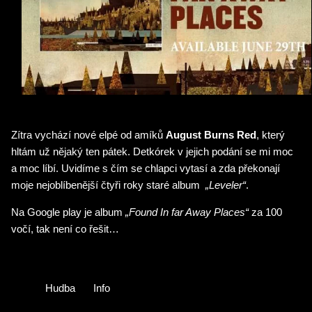
Zítra vychází nové elpé od amíků
August Burns Red
, který
hltám už nějaký ten pátek. Detkórek v jejich podání se mi moc
a moc líbí. Uvidíme s čím se chlapci vytasí a zda překonají
moje nejoblíbenější čtyři roky staré album
„Leveler“
.
Na Google play je album
„Found In far Away Places“
za 100
vočí, tak není co řešit…
Hudba
Info