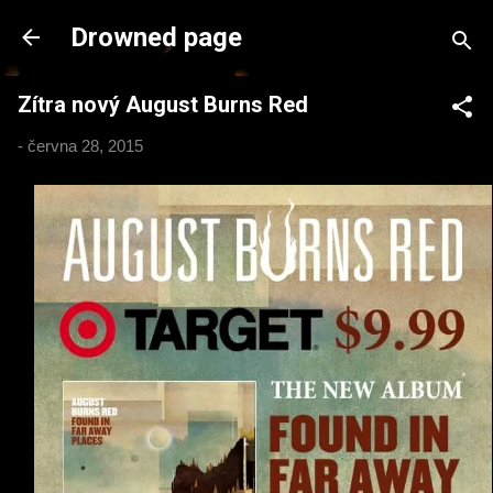
Přeskočit na hlavní obsah
Drowned page
Zítra nový August Burns Red
-
června 28, 2015