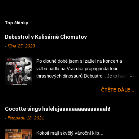
Top články
Debustrol v Kulisárně Chomutov
-
října 25, 2023
Po dlouhé době jsem si zašel na koncert a
volba padla na Vraždící propaganda tour
thrashových dinosaurů Debustrol . Je to hudba
mého mládí, tak jsem si nemohl nechat ujít
ČTĚTE DÁLE...
návštěvu chomutovské Kulisárny. Koncert
zahájila domácí rock'n'rollová pecka Hejtman .
Na kytaru zde působí Jakub Önslaughter (ex-
Cocotte sings halelujaaaaaaaaaaaaaaah!
Hellocaustor), Ondřej Jáchym (ex- Fenris) a na
-
listopadu 18, 2021
bicí skvělý Martin Plechatý hrající momentálně i
v našlapané kapele InVeins . Abych klukům
Kokoti mají skvělý vánoční klip…
udělal menší neplacenou propagaci tak