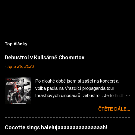
Top články
Debustrol v Kulisárně Chomutov
-
října 25, 2023
Po dlouhé době jsem si zašel na koncert a
volba padla na Vraždící propaganda tour
thrashových dinosaurů Debustrol . Je to hudba
mého mládí, tak jsem si nemohl nechat ujít
ČTĚTE DÁLE...
návštěvu chomutovské Kulisárny. Koncert
zahájila domácí rock'n'rollová pecka Hejtman .
Na kytaru zde působí Jakub Önslaughter (ex-
Cocotte sings halelujaaaaaaaaaaaaaaah!
Hellocaustor), Ondřej Jáchym (ex- Fenris) a na