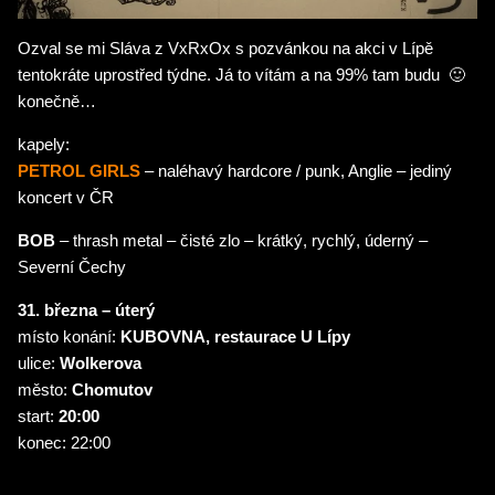
Ozval se mi Sláva z VxRxOx s pozvánkou na akci v Lípě
tentokráte uprostřed týdne. Já to vítám a na 99% tam budu 🙂
konečně…
kapely:
PETROL GIRLS
– naléhavý hardcore / punk, Anglie – jediný
koncert v ČR
BOB
– thrash metal – čisté zlo – krátký, rychlý, úderný –
Severní Čechy
31. března – úterý
místo konání:
KUBOVNA, restaurace U Lípy
ulice:
Wolkerova
město:
Chomutov
start:
20:00
konec: 22:00