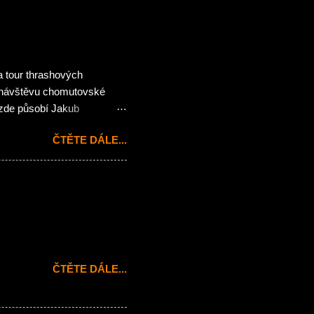
a tour thrashových
ít návštěvu chomutovské
 zde působí Jakub
artin Plechatý hrající
ČTĚTE DÁLE...
cenou propagaci tak
sté Broňa a Standa, basák
í veřejnosti na pódiu v
chou nadsázky a
va smyslu 😉 Jasně
layerovských riffů od
ČTĚTE DÁLE...