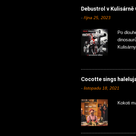
Debustrol v Kulisárn
-
října 25, 2023
Po dlouhé
dinosaur
Kulisárny
Önslaught
momentál
zde mimo
Vláďa, u 
Cocotte sings halelu
místním 
-
listopadu 18, 2021
přimhouř
Hejtman j
Kokoti m
kytaristy