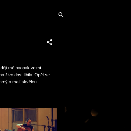
ozději mě naopak velmi
na živo dost líbila. Opět se
rný a mají skvělou