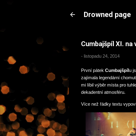
Drowned page
Cumbajšpíl XI. na v
-
listopadu 24, 2014
První pátek
Cumbajšpíl
u j
zajímala legendární chomu
mi líbil výběr místa pro tuh
dekadentní atmosféru.
Více než řádky textu vypoví