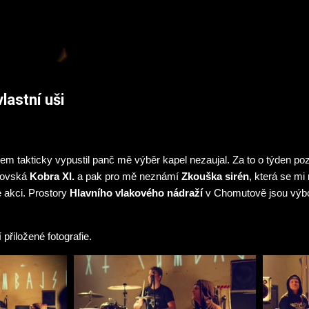
Přeskočit na hlavní obsah
lastní uši
sem takticky vypustil panč mě výběr kapel nezaujal. Za to o týden p
tovská
Kobra XI.
a pak pro mě neznámí
Zkouška sirén
, která se mi 
le akci. Prostory
Hlavního vlakového nádraží
v Chomutově jsou výbo
 přiložené fotografie.