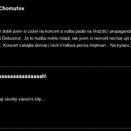
ě Chomutov
 době jsem si zašel na koncert a volba padla na Vraždící propagand
ů Debustrol . Je to hudba mého mládí, tak jsem si nemohl nechat uj
. Koncert zahájila domácí rock'n'rollová pecka Hejtman . Na kytaru
er (ex- Hellocaustor), Ondřej Jáchym (ex- Fenris) a na bicí skvělý M
ně i v našlapané kapele InVeins . Abych klukům udělal menší nepla
chodem působí bývalý členové dnes již pohřbených Victims - kytari
mikrofonu pak Tomáš Hospodka. Třetího listopadu se poprvé představ
jaaaaaaaaaaaaaaah!
Pecka music klubu. Hudba Hejtman a je divoká jízda podobná s tro
enýma očima ostravským divochům Malignant Tumour v dobrém slo
sou mladší a sršící energií plus nechybí menší než větší množství s
ají skvělý vánoční klip…
 obhospo...