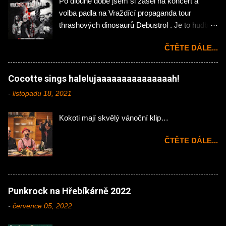
Po dlouhé době jsem si zašel na koncert a
volba padla na Vraždící propaganda tour
thrashových dinosaurů Debustrol . Je to hudba
mého mládí, tak jsem si nemohl nechat ujít
ČTĚTE DÁLE...
návštěvu chomutovské Kulisárny. Koncert
zahájila domácí rock'n'rollová pecka Hejtman .
Na kytaru zde působí Jakub Önslaughter (ex-
Cocotte sings halelujaaaaaaaaaaaaaaah!
Hellocaustor), Ondřej Jáchym (ex- Fenris) a na
-
listopadu 18, 2021
bicí skvělý Martin Plechatý hrající momentálně i
v našlapané kapele InVeins . Abych klukům
Kokoti mají skvělý vánoční klip…
udělal menší neplacenou propagaci tak
zde mimochodem působí bývalý členové dnes
ČTĚTE DÁLE...
již pohřbených Victims - kytaristé Broňa a
Standa, basák Vláďa, u mikrofonu pak Tomáš
Hospodka. Třetího listopadu se poprvé
představí veřejnosti na pódiu v místním Pecka
Punkrock na Hřebíkárně 2022
music klubu. Hudba Hejtman a je divoká jízda
podobná s trochou nadsázky a přimhouřenýma
-
července 05, 2022
očima ostravským divochům Malignant Tumour