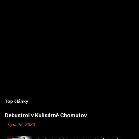
ř
e
Top články
Debustrol v Kulisárně Chomutov
-
října 25, 2023