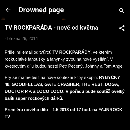
Přeskočit na hlavní obsah
Drowned page
TV ROCKPARÁDA - nově od května
-
března 26, 2014
Přišel mi email od tvůrců
TV ROCKPARÁDY
, ve kterém
rockuchtivé fanoušky a fanynky zvou na nové vysílání. V
květnovém dílu budou hosté Petr Pečený, Johnny a Tom Angel.
Prý se máme těšit na nové soutěžní klipy skupin:
RYBYČKY
48, GOODFELLAS, GATE CRASHER, THE REST, DOGA,
DOCTOR P.P. a LOCO LOCO. V pořadu bude soutěž ovelký
balík super rockových dárků.
Premiéra nového dílu – 1.5.2013 od 17 hod. na FAJNROCK
TV