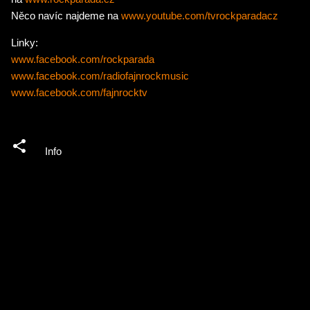
Něco navíc najdeme na
www.youtube.com/tvrockparadacz
Linky:
www.facebook.com/rockparada
www.facebook.com/
radiofajnrockmusic
www.facebook.com/fajnrocktv
Info
K
o
m
e
n
t
á