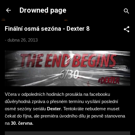
Přeskočit na hlavní obsah
Drowned page
Finální osmá sezóna - Dexter 8
-
dubna 26, 2013
Včera v odpoledních hodinách prosákla na facebooku
důvěryhodná zpráva o přesném termínu vysílání poslední
osmé sezóny seriálu
Dexter
. Tentokráte nebudeme muset
čekat do října, ale premiéra úvodního dílu je pevně stanovena
na
30. června
.