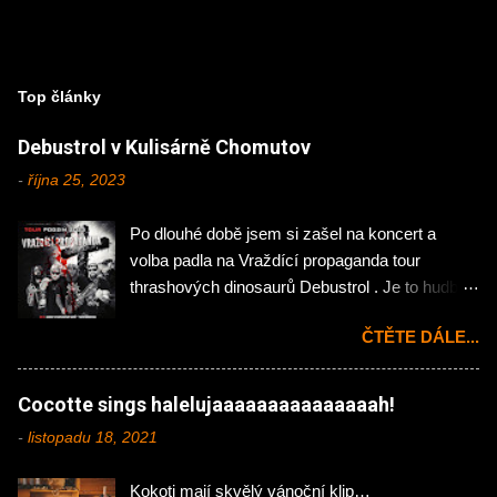
Top články
Debustrol v Kulisárně Chomutov
-
října 25, 2023
Po dlouhé době jsem si zašel na koncert a
volba padla na Vraždící propaganda tour
thrashových dinosaurů Debustrol . Je to hudba
mého mládí, tak jsem si nemohl nechat ujít
ČTĚTE DÁLE...
návštěvu chomutovské Kulisárny. Koncert
zahájila domácí rock'n'rollová pecka Hejtman .
Na kytaru zde působí Jakub Önslaughter (ex-
Cocotte sings halelujaaaaaaaaaaaaaaah!
Hellocaustor), Ondřej Jáchym (ex- Fenris) a na
-
listopadu 18, 2021
bicí skvělý Martin Plechatý hrající momentálně i
v našlapané kapele InVeins . Abych klukům
Kokoti mají skvělý vánoční klip…