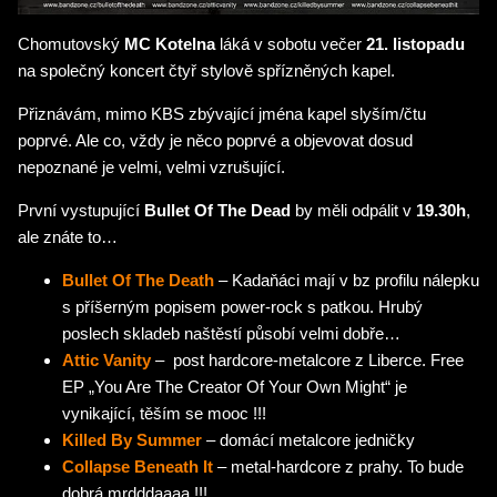
Chomutovský
MC Kotelna
láká v sobotu večer
21. listopadu
na společný koncert čtyř stylově spřízněných kapel.
Přiznávám, mimo KBS zbývající jména kapel slyším/čtu
poprvé. Ale co, vždy je něco poprvé a objevovat dosud
nepoznané je velmi, velmi vzrušující.
První vystupující
Bullet Of The Dead
by měli odpálit v
19.30h
,
ale znáte to…
Bullet Of The Death
– Kadaňáci mají v bz profilu nálepku
s příšerným popisem power-rock s patkou. Hrubý
poslech skladeb naštěstí působí velmi dobře…
Attic Vanity
– post hardcore-metalcore z Liberce. Free
EP „You Are The Creator Of Your Own Might“ je
vynikající, těším se mooc !!!
Killed By Summer
– domácí metalcore jedničky
Collapse Beneath It
– metal-hardcore z prahy. To bude
dobrá mrdddaaaa !!!