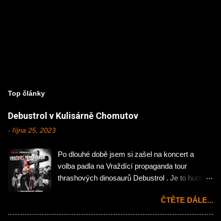
Top články
Debustrol v Kulisárně Chomutov
-
října 25, 2023
Po dlouhé době jsem si zašel na koncert a
volba padla na Vraždící propaganda tour
thrashových dinosaurů Debustrol . Je to hudba
mého mládí, tak jsem si nemohl nechat ujít
ČTĚTE DÁLE...
návštěvu chomutovské Kulisárny. Koncert
zahájila domácí rock'n'rollová pecka Hejtman .