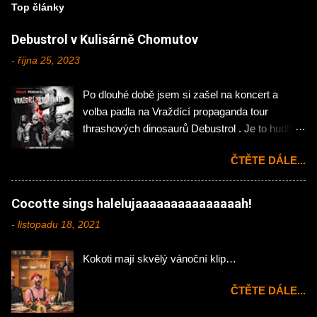
Top články
Debustrol v Kulisárně Chomutov
-
října 25, 2023
Po dlouhé době jsem si zašel na koncert a
volba padla na Vraždící propaganda tour
thrashových dinosaurů Debustrol . Je to hudba
mého mládí, tak jsem si nemohl nechat ujít
ČTĚTE DÁLE...
návštěvu chomutovské Kulisárny. Koncert
zahájila domácí rock'n'rollová pecka Hejtman .
Na kytaru zde působí Jakub Önslaughter (ex-
Cocotte sings halelujaaaaaaaaaaaaaaah!
Hellocaustor), Ondřej Jáchym (ex- Fenris) a na
-
listopadu 18, 2021
bicí skvělý Martin Plechatý hrající momentálně i
v našlapané kapele InVeins . Abych klukům
Kokoti mají skvělý vánoční klip…
udělal menší neplacenou propagaci tak
zde mimochodem působí bývalý členové dnes
ČTĚTE DÁLE...
již pohřbených Victims - kytaristé Broňa a
Standa, basák Vláďa, u mikrofonu pak Tomáš