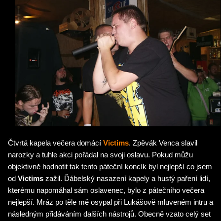
Čtvrtá kapela večera domácí
Victims
. Zpěvák Venca slavil
narozky a tuhle akci pořádal na svoji oslavu. Pokud můžu
objektivně hodnotit tak tento páteční koncík byl nejlepší co jsem
od
Victims
zažil. Ďábelský nasazení kapely a hustý paření lidí,
kterému napomáhal sám oslavenec, bylo z pátečního večera
nejlepší. Mráz po těle mě osypal při Lukášově mluveném intru a
následným přidáváním dalších nástrojů. Obecně vzato celý set