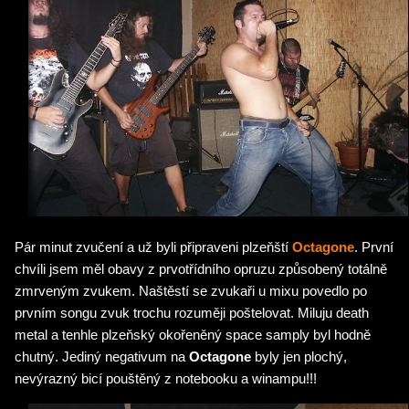
Pár minut zvučení a už byli připraveni plzeňští
Octagone
. První
chvíli jsem měl obavy z prvotřídního opruzu způsobený totálně
zmrveným zvukem. Naštěstí se zvukaři u mixu povedlo po
prvním songu zvuk trochu rozuměji poštelovat. Miluju death
metal a tenhle plzeňský okořeněný space samply byl hodně
chutný. Jediný negativum na
Octagone
byly jen plochý,
nevýrazný bicí pouštěný z notebooku a winampu!!!