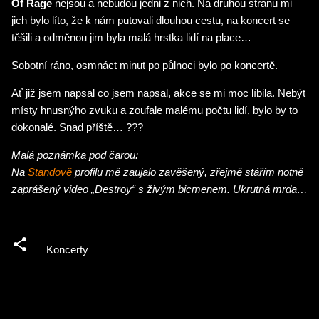
Of Rage
nejsou a nebudou jedni z nich. Na druhou stranu mi
jich bylo líto, že k nám putovali dlouhou cestu, na koncert se
těšili a odměnou jim byla malá hrstka lidí na place…
Sobotní ráno, osmnáct minut po půlnoci bylo po koncertě.
Ať již jsem napsal co jsem napsal, akce se mi moc líbila. Nebýt
místy hnusnýho zvuku a zoufale malému počtu lidí, bylo by to
dokonalé. Snad příště… ???
Malá poznámka pod čarou:
Na
Standově
profilu mě zaujalo zavěšený, zřejmě stářím notně
zaprášený video „Destroy“ s živým bicmenem. Ukrutná mrda…
Koncerty
K
o