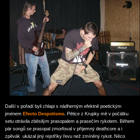
Další v pořadí byli chlapi s nádherným efektně poetickým
jménem
Efecto Despotismo
. Pětice z Krupky mě v počátku
setu otrávila zběsilým prasopalem a prasečím rykotem. Během
pár songů se prasopal zmorfoval v příjemný deathcore a i
zpěvák ukázal jiný rejstříky řevu než zmíněný rykot. Něco