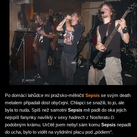
Po domácí lahůdce mi pražsko-mělničtí
Sepsis
se svým death
metalem připadali dost obyčejní. Chlapci se snažili, to jo, ale
byla to nuda. Spíš než samotní
Sepsis
mě padli do oka jejich
nejspíš fanynky navlíklý v sexy hadrech z Nosferatu či
podobným krámu. Určitě jsem nebyl sám komu
Sepsis
nepadli
do ucha, bylo to vidět na vylidnění placu pod „pódiem“.