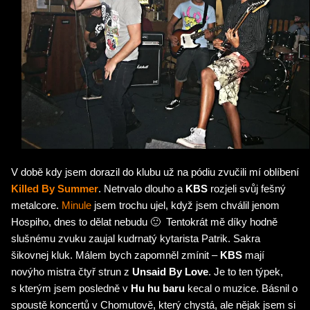
V době kdy jsem dorazil do klubu už na pódiu zvučili mí oblíbení
Killed By Summer
. Netrvalo dlouho a
KBS
rozjeli svůj fešný
metalcore.
Minule
jsem trochu ujel, když jsem chválil jenom
Hospiho, dnes to dělat nebudu 🙂 Tentokrát mě díky hodně
slušnému zvuku zaujal kudrnatý kytarista Patrik. Sakra
šikovnej kluk. Málem bych zapomněl zmínit –
KBS
mají
novýho mistra čtyř strun z
Unsaid By Love
. Je to ten týpek,
s kterým jsem posledně v
Hu hu baru
kecal o muzice. Básnil o
spoustě koncertů v Chomutově, který chystá, ale nějak jsem si