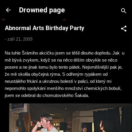
Přeskočit na hlavní obsah
Drowned page
Abnormal Arts Birthday Party
-
září 21, 2009
Na tuhle Šrámiho akcičku jsem se těšil dlouho dopředu. Jak u
mě bývá zvykem, když se na něco těším obvykle se něco
posere a ne jinak tomu bylo tento pátek. Nejsměšnější pak je,
že mě skolila obyčejná rýma. S odřeným rypákem od
neustálého frkání a ukrutnou bolestí v palici, od který mi
nepomohlo spolykání menšího množství chemických bobulí,
jsem se odebral do chomutovského Šakala.